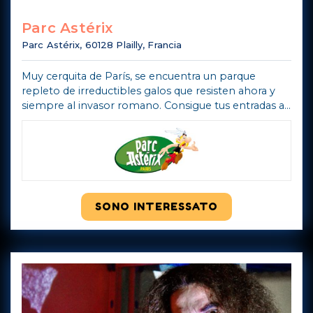
Parc Astérix
Parc Astérix, 60128 Plailly, Francia
Muy cerquita de París, se encuentra un parque
repleto de irreductibles galos que resisten ahora y
siempre al invasor romano. Consigue tus entradas al
Parc Astèrix para uno o dos días y disfruta en primera
persona de atracciones ta ...
Mostra di più
SONO INTERESSATO