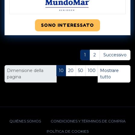
Mostra di più
SONO INTERESSATO
1
2
Successivo
Dimensione della
10
20
50
100
Mostrare
pagina
tutto
QUIÉNES SOMOS
CONDICIONES Y TÉRMINOS DE COMPRA
POLÍTICA DE COOKIES