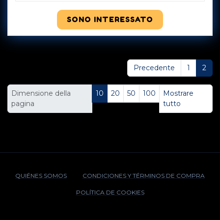
SONO INTERESSATO
Precedente
1
2
Dimensione della
10
20
50
100
Mostrare
pagina
tutto
QUIÉNES SOMOS
CONDICIONES Y TÉRMINOS DE COMPRA
POLÍTICA DE COOKIES